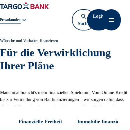
Login
Geschäftsbereichnavigation. Aktuelle Auswahl:
Privatkunden
Suche
Navigati
öffnen
Wünsche und Vorhaben finanzieren
Für die Verwirklichung
Ihrer Pläne
Manchmal braucht's mehr finanziellen Spielraum. Vom Online-Kredit
bis zur Vermittlung von Baufinanzierungen – wir sorgen dafür, dass
Sie Ihre Pläne schneller umsetzen können und Ihre Ziele erreichen.
Finanzielle Freiheit
Immobilie finanzieren