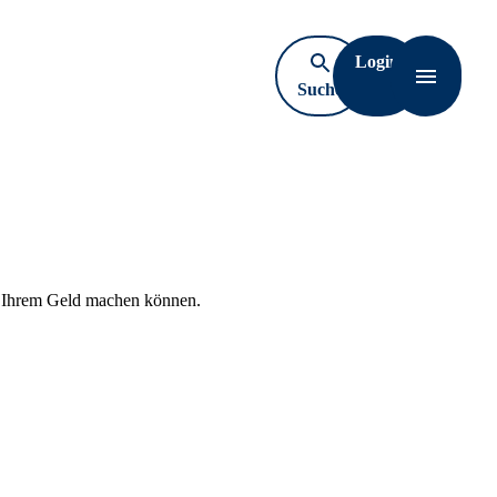
Login
Suche
Navigati
öffnen
us Ihrem Geld machen können.