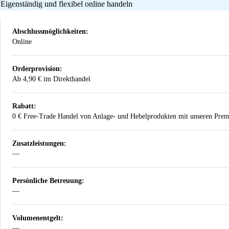
Eigenständig und flexibel online handeln
Abschlussmöglichkeiten:
Online
Orderprovision:
Ab 4,90 € im Direkthandel
Rabatt:
0 € Free-Trade Handel von Anlage- und Hebelprodukten mit unseren Pre
Zusatzleistungen:
—
Nicht vorhanden
Persönliche Betreuung:
—
Nicht vorhanden
Volumenentgelt:
—
Nicht vorhanden