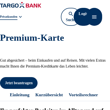
Login
Geschäftsbereichnavigation. Aktuelle Auswahl:
Privatkunden
Suche
Navigati
öffnen
Premium-Karte
Gut abgesichert – beim Einkaufen und auf Reisen. Mit vielen Extras
macht Ihnen die Premium-Kreditkarte das Leben leichter.
Jetzt beantragen
Einleitung
Kurzübersicht
Vorteilsrechner
Bo