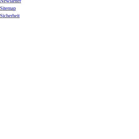
Newsletter
Sitemap
Sicherheit
Rechtliches
Impressum
Datenschutz
Cookie-Einstellungen ändern
AGB, Rechtliches & Barrierefreiheit
Preise & Leistungen
Vertrag widerrufen
Folgen Sie uns