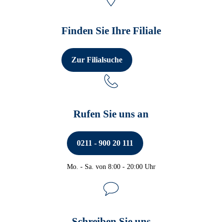
Finden Sie Ihre Filiale
Zur Filialsuche
Rufen Sie uns an
0211 - 900 20 111
Mo. - Sa. von 8:00 - 20:00 Uhr
Telefon-Banking
Schreiben Sie uns