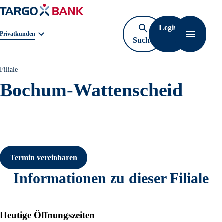
Login
Geschäftsbereichnavigation. Aktuelle Auswahl:
Privatkunden
Suche
Navigati
öffnen
Filiale
Bochum-Wattenscheid
Termin vereinbaren
Informationen zu dieser Filiale
Heutige Öffnungszeiten