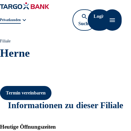
Login
Geschäftsbereichnavigation. Aktuelle Auswahl:
Privatkunden
Suche
Navigati
öffnen
Filiale
Herne
Termin vereinbaren
Informationen zu dieser Filiale
Heutige Öffnungszeiten