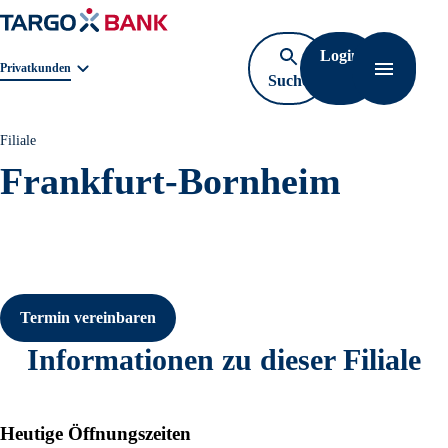
Login
Geschäftsbereichnavigation. Aktuelle Auswahl:
Privatkunden
Suche
Navigati
öffnen
Filiale
Frankfurt-Bornheim
Termin vereinbaren
Informationen zu dieser Filiale
Heutige Öffnungszeiten