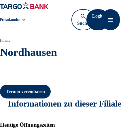
Login
Geschäftsbereichnavigation. Aktuelle Auswahl:
Privatkunden
Suche
Navigati
öffnen
Filiale
Nordhausen
Termin vereinbaren
Informationen zu dieser Filiale
Heutige Öffnungszeiten