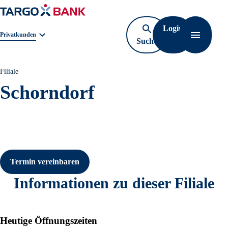
Login
Geschäftsbereichnavigation. Aktuelle Auswahl:
Privatkunden
Suche
Navigati
öffnen
Filiale
Schorndorf
Termin vereinbaren
Informationen zu dieser Filiale
Heutige Öffnungszeiten