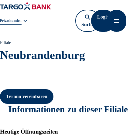
Login
Geschäftsbereichnavigation. Aktuelle Auswahl:
Privatkunden
Suche
Navigati
öffnen
Filiale
Neubrandenburg
Termin vereinbaren
Informationen zu dieser Filiale
Heutige Öffnungszeiten