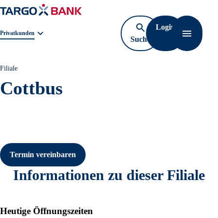
Login
Geschäftsbereichnavigation. Aktuelle Auswahl:
Privatkunden
Suche
Navigati
öffnen
Filiale
Cottbus
Termin vereinbaren
Informationen zu dieser Filiale
Heutige Öffnungszeiten