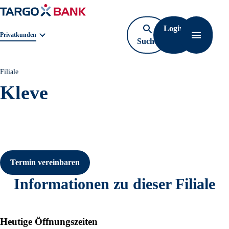
Login
Geschäftsbereichnavigation. Aktuelle Auswahl:
Privatkunden
Suche
Navigati
öffnen
Filiale
Kleve
Termin vereinbaren
Informationen zu dieser Filiale
Heutige Öffnungszeiten