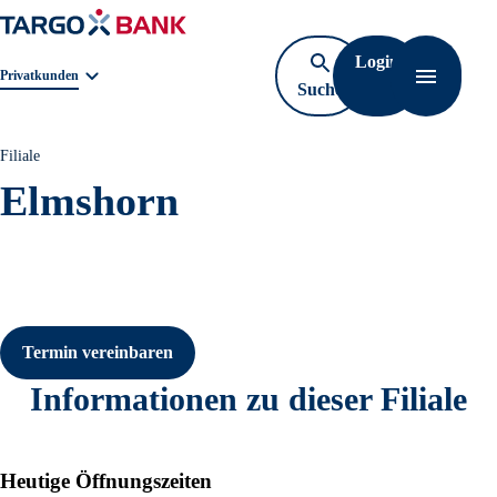
Login
Geschäftsbereichnavigation. Aktuelle Auswahl:
Privatkunden
Suche
Navigati
öffnen
Filiale
Elmshorn
Termin vereinbaren
Informationen zu dieser Filiale
Heutige Öffnungszeiten