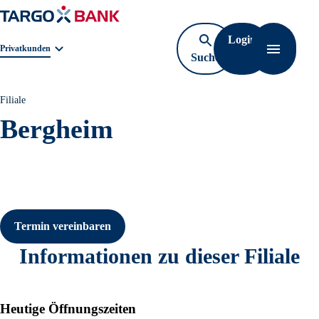
Login
Geschäftsbereichnavigation. Aktuelle Auswahl:
Privatkunden
Suche
Navigati
öffnen
Filiale
Bergheim
Termin vereinbaren
Informationen zu dieser Filiale
Heutige Öffnungszeiten