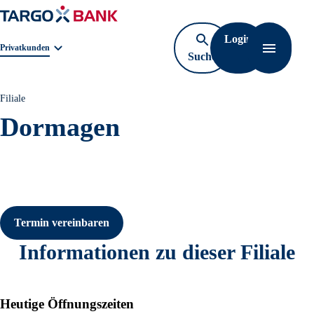
Login
Geschäftsbereichnavigation. Aktuelle Auswahl:
Privatkunden
Suche
Navigati
öffnen
Filiale
Dormagen
Termin vereinbaren
Informationen zu dieser Filiale
Heutige Öffnungszeiten