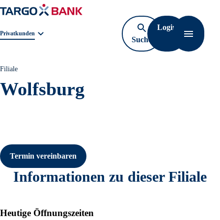
Login
Geschäftsbereichnavigation. Aktuelle Auswahl:
Privatkunden
Suche
Navigati
öffnen
Filiale
Wolfsburg
Termin vereinbaren
Informationen zu dieser Filiale
Heutige Öffnungszeiten