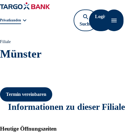
Login
Geschäftsbereichnavigation. Aktuelle Auswahl:
Privatkunden
Suche
Navigati
öffnen
Filiale
Münster
Termin vereinbaren
Informationen zu dieser Filiale
Heutige Öffnungszeiten