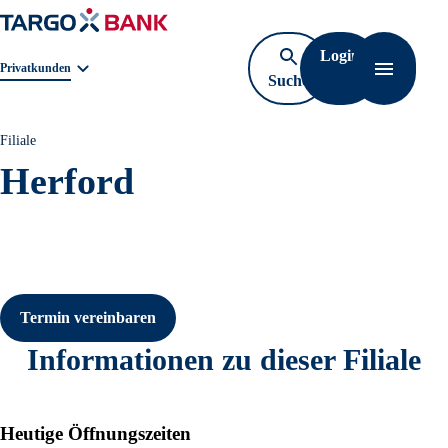
Login
Geschäftsbereichnavigation. Aktuelle Auswahl:
Privatkunden
Suche
Navigati
öffnen
Filiale
Herford
Termin vereinbaren
Informationen zu dieser Filiale
Heutige Öffnungszeiten