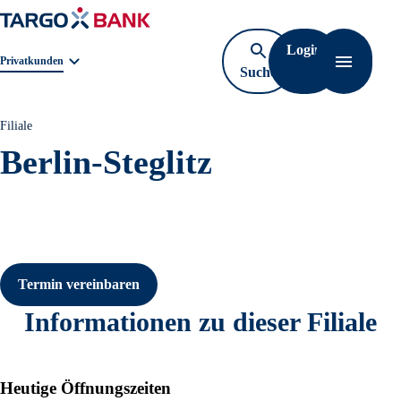
Login
Geschäftsbereichnavigation. Aktuelle Auswahl:
Privatkunden
Suche
Navigati
öffnen
Filiale
Berlin-Steglitz
Termin vereinbaren
Informationen zu dieser Filiale
Heutige Öffnungszeiten