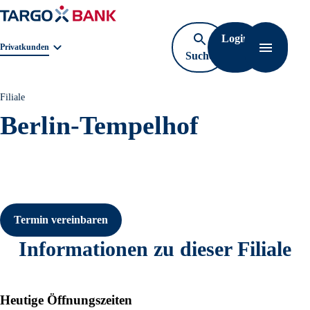
Login
Geschäftsbereichnavigation. Aktuelle Auswahl:
Privatkunden
Suche
Navigati
öffnen
Filiale
Berlin-Tempelhof
Termin vereinbaren
Informationen zu dieser Filiale
Heutige Öffnungszeiten