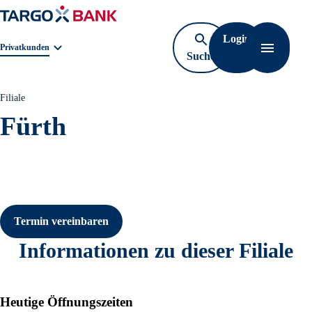
Login
Geschäftsbereichnavigation. Aktuelle Auswahl:
Privatkunden
Suche
Navigati
öffnen
Filiale
Fürth
Termin vereinbaren
Informationen zu dieser Filiale
Heutige Öffnungszeiten