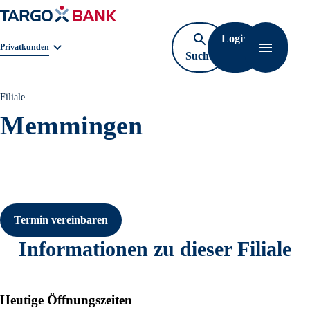
Login
Geschäftsbereichnavigation. Aktuelle Auswahl:
Privatkunden
Suche
Navigati
öffnen
Filiale
Memmingen
Termin vereinbaren
Informationen zu dieser Filiale
Heutige Öffnungszeiten