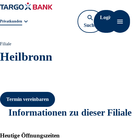
Login
Geschäftsbereichnavigation. Aktuelle Auswahl:
Privatkunden
Suche
Navigati
öffnen
Filiale
Heilbronn
Termin vereinbaren
Informationen zu dieser Filiale
Heutige Öffnungszeiten