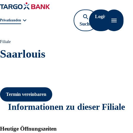
Login
Geschäftsbereichnavigation. Aktuelle Auswahl:
Privatkunden
Suche
Navigati
öffnen
Filiale
Saarlouis
Termin vereinbaren
Informationen zu dieser Filiale
Heutige Öffnungszeiten