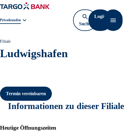
Login
Geschäftsbereichnavigation. Aktuelle Auswahl:
Privatkunden
Suche
Navigati
öffnen
Filiale
Ludwigshafen
Termin vereinbaren
Informationen zu dieser Filiale
Heutige Öffnungszeiten