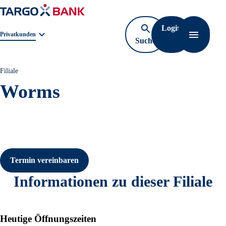
Login
Geschäftsbereichnavigation. Aktuelle Auswahl:
Privatkunden
Suche
Navigati
öffnen
Filiale
Worms
Termin vereinbaren
Informationen zu dieser Filiale
Heutige Öffnungszeiten