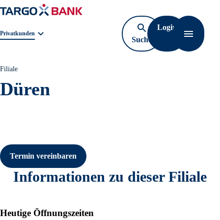
Login
Geschäftsbereichnavigation. Aktuelle Auswahl:
Privatkunden
Suche
Navigati
öffnen
Filiale
Düren
Termin vereinbaren
Informationen zu dieser Filiale
Heutige Öffnungszeiten