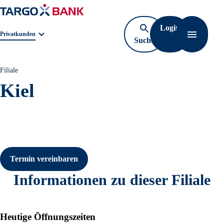
Login
Geschäftsbereichnavigation. Aktuelle Auswahl:
Privatkunden
Suche
Navigati
öffnen
Filiale
Kiel
Termin vereinbaren
Informationen zu dieser Filiale
Heutige Öffnungszeiten