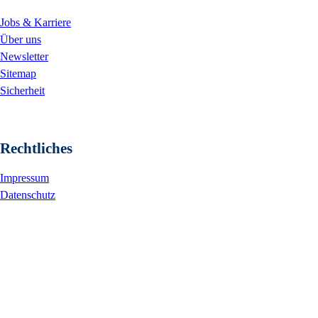
Jobs & Karriere
Über uns
Newsletter
Sitemap
Sicherheit
Rechtliches
Impressum
Datenschutz
Cookie-Einstellungen ändern
AGB, Rechtliches & Barrierefreiheit
Preise & Leistungen