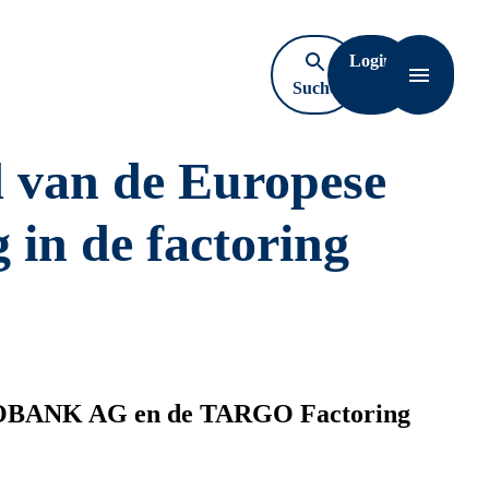
Login
Suche
Navigati
öffnen
 van de Europese
in de factoring
ARGOBANK AG en de TARGO Factoring