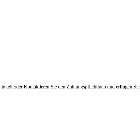
tigkeit oder Kontaktieren Sie den Zahlungspflichtigen und erfragen Si