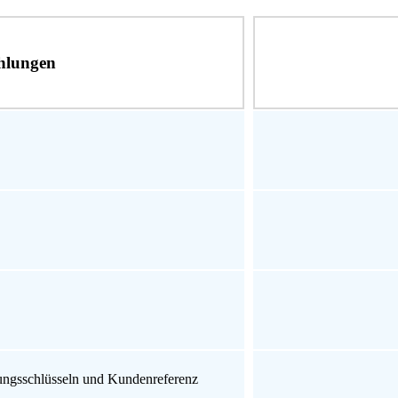
hlungen
gsschlüsseln und Kundenreferenz