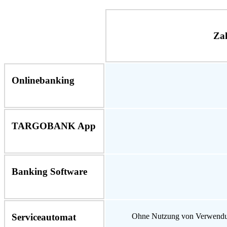
Za
Onlinebanking
TARGOBANK App
Banking Software
Serviceautomat
Ohne Nutzung von Verwendun