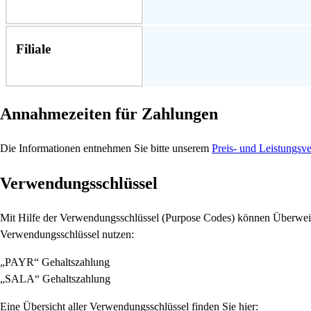
Filiale
Annahmezeiten für Zahlungen
Die Informationen entnehmen Sie bitte unserem
Preis- und Leistungsve
Verwendungsschlüssel
Mit Hilfe der Verwendungsschlüssel (Purpose Codes) können Überweisu
Verwendungsschlüssel nutzen:
PAYR
Gehaltszahlung
SALA
Gehaltszahlung
Eine Übersicht aller Verwendungsschlüssel finden Sie hier: