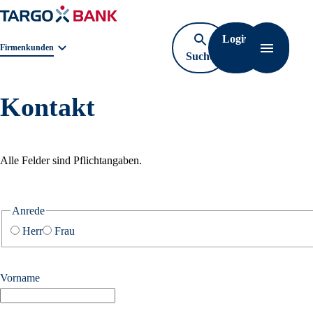
Login
Geschäftsbereichnavigation. Aktuelle Auswahl:
Firmenkunden
Suche
Navigatio
öffnen
Kontakt
Alle Felder sind Pflichtangaben.
Anrede
Herr
Frau
Vorname