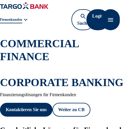
Login
Geschäftsbereichnavigation. Aktuelle Auswahl:
Firmenkunden
Suche
Navigati
öffnen
COMMERCIAL
FINANCE
CORPORATE BANKING
Finanzierungslösungen für Firmenkunden
Kontaktieren Sie uns
Weiter zu CB