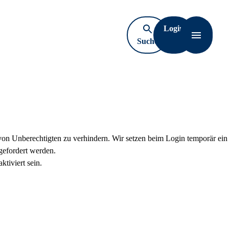
Login
Suche
Navigati
öffnen
von Unberechtigten zu verhindern. Wir setzen beim Login temporär ein
gefordert werden.
tiviert sein.