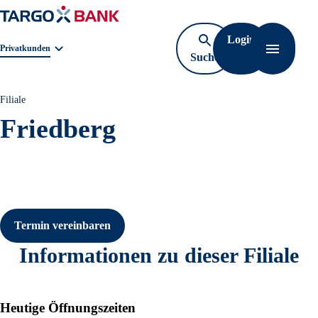
Login
Geschäftsbereichnavigation. Aktuelle Auswahl:
Privatkunden
Suche
Navigati
öffnen
Filiale
Friedberg
Termin vereinbaren
Informationen zu dieser Filiale
Heutige Öffnungszeiten