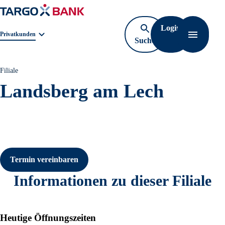
Login
Geschäftsbereichnavigation. Aktuelle Auswahl:
Privatkunden
Suche
Navigati
öffnen
Filiale
Landsberg am Lech
Termin vereinbaren
Informationen zu dieser Filiale
Heutige Öffnungszeiten