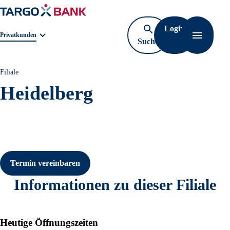
Login
Geschäftsbereichnavigation. Aktuelle Auswahl:
Privatkunden
Suche
Navigati
öffnen
Filiale
Heidelberg
Termin vereinbaren
Informationen zu dieser Filiale
Heutige Öffnungszeiten